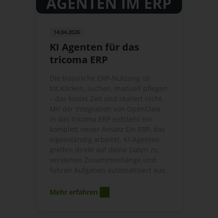
14.04.2026
KI Agenten für das
tricoma ERP
Die klassische ERP-Nutzung ist
tot.Klicken, suchen, manuell pflegen
– das kostet Zeit und skaliert nicht.
Mit der Integration von OpenClaw
in das tricoma ERP entsteht ein
komplett neuer Ansatz:Ein ERP, das
eigenständig arbeitet. KI-Agenten
greifen direkt auf deine Daten zu,
verstehen Zusammenhänge und
führen Aufgaben automatisiert aus.
Mehr erfahren