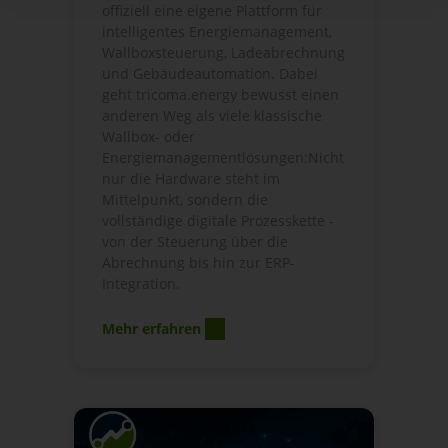
offiziell eine eigene Plattform für
intelligentes Energiemanagement,
Wallboxsteuerung, Ladeabrechnung
und Gebäudeautomation. Dabei
geht tricoma.energy bewusst einen
anderen Weg als viele klassische
Wallbox- oder
Energiemanagementlösungen:Nicht
nur die Hardware steht im
Mittelpunkt, sondern die
vollständige digitale Prozesskette -
von der Steuerung über die
Abrechnung bis hin zur ERP-
Integration.
Mehr erfahren