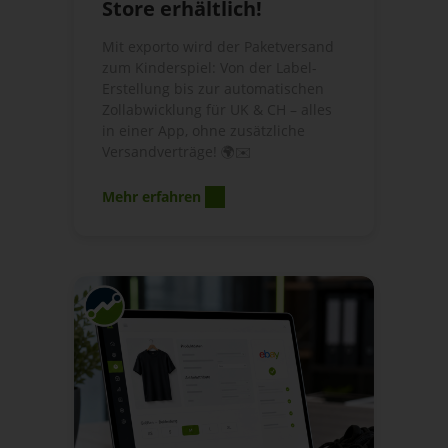
Store erhältlich!
Mit exporto wird der Paketversand
zum Kinderspiel: Von der Label-
Erstellung bis zur automatischen
Zollabwicklung für UK & CH – alles
in einer App, ohne zusätzliche
Versandverträge! 🌍✉️
Mehr erfahren