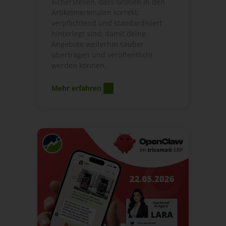
sicherstellen, dass Größen in den
Artikelmerkmalen korrekt,
verpflichtend und standardisiert
hinterlegt sind, damit deine
Angebote weiterhin sauber
übertragen und veröffentlicht
werden können.
Mehr erfahren