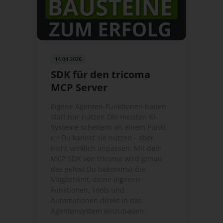
14.04.2026
SDK für den tricoma
MCP Server
Eigene Agenten-Funktionen bauen
statt nur nutzen Die meisten KI-
Systeme scheitern an einem Punkt:
👉 Du kannst sie nutzen - aber
nicht wirklich anpassen. Mit dem
MCP SDK von tricoma wird genau
das gelöst.Du bekommst die
Möglichkeit, deine eigenen
Funktionen, Tools und
Automationen direkt in das
Agentensystem einzubauen.