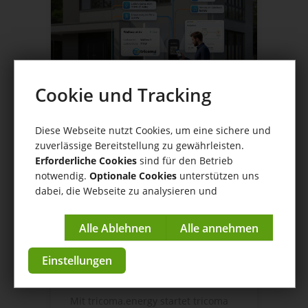
Cookie und Tracking
Diese Webseite nutzt Cookies, um eine sichere und
zuverlässige Bereitstellung zu gewährleisten.
Erforderliche Cookies
sind für den Betrieb
notwendig.
Optionale Cookies
unterstützen uns
dabei, die Webseite zu analysieren und
16.06.2026
kontinuierlich zu verbessern.
tricoma.energy ist
offiziell gestartet -
Impressum
|
Datenschutzerklärung
Energiemanagement
Einstellungen
und Wallbox Steuerung
Mit tricoma.energy startet tricoma