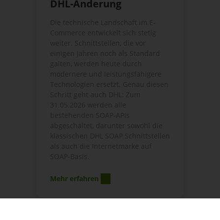
DHL-Änderung
Die technische Landschaft im E-
Commerce entwickelt sich stetig
weiter. Schnittstellen, die vor
einigen Jahren noch als Standard
galten, werden heute durch
modernere und leistungsfähigere
Technologien ersetzt. Genau diesen
Schritt geht auch DHL: Zum
31.05.2026 werden alle
bestehenden SOAP-APIs
abgeschaltet, darunter sowohl die
klassischen DHL SOAP Schnittstellen
als auch die Internetmarke auf
SOAP-Basis.
Mehr erfahren