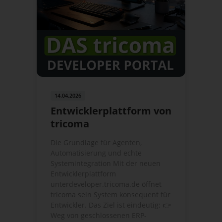
14.04.2026
Entwicklerplattform von
tricoma
Die Grundlage für Agenten,
Automatisierung und echte
Systemintegration Mit der neuen
Entwicklerplattform
unterdeveloper.tricoma.de öffnet
tricoma sein System konsequent für
Entwickler. Das Ziel ist eindeutig: 👉
Weg von geschlossenen ERP-