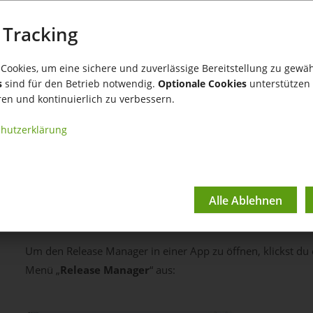
Der app-integrierte R
 Tracking
Cookies, um eine sichere und zuverlässige Bereitstellung zu gewäh
s
sind für den Betrieb notwendig.
Optionale Cookies
unterstützen 
In jeder App im tricoma System kannst du den
Release Ma
ren und kontinuierlich zu verbessern.
hutzerklärung
Der Release Manager der jeweiligen App zeigt dir die neues
gehören
Verbesserungen an bestehenden Funktionen
neu entwickelte Funktionen
umgesetzte Entwicklungsvorschläge
Um den Release Manager in einer App zu öffnen, klickst du
Menü „
Release Manager
“ aus: