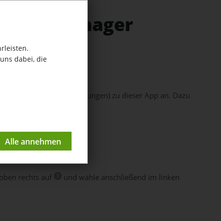
elease Manager
rleisten.
uns dabei, die
nager
öffnen.
ten Releases (Veröffentlichungen) zu dieser App an. Dazu
 oben rechts auf
und wähle anschließend im linken