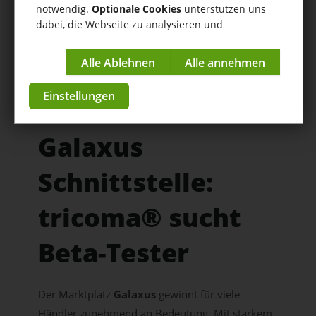
notwendig.
Optionale Cookies
unterstützen uns
dabei, die Webseite zu analysieren und
kontinuierlich zu verbessern.
Impressum
|
Datenschutzerklärung
Einstellungen
Galaxus
Schnittstelle:
tricoma® sucht
Beta-Tester
Der Marktplatz
Galaxus
gewinnt für viele
Händler zunehmend an Bedeutung. Mit starkem