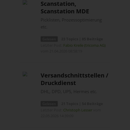
Scanstation,
Scanstation MDE
Picklisten, Prozessoptimierung
etc.
23 Topics | 85 Beiträge
Gelesen
Letzter Post:
Fabio Kreile (tricoma AG)
vom 21.04.2026 08:58:19
Versandschnittstellen /
Druckdienst
DHL, DPD, UPS, Hermes etc.
21 Topics | 54 Beiträge
Gelesen
Letzter Post:
Christoph Lesser
vom
22.05.2026 14:39:09