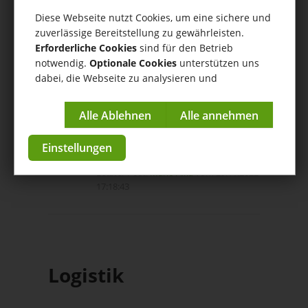
Letzter Post:
Mario Alka
vom 16.04.2026
08:51:10
Diese Webseite nutzt Cookies, um eine sichere und
zuverlässige Bereitstellung zu gewährleisten.
Erforderliche Cookies
sind für den Betrieb
notwendig.
Optionale Cookies
unterstützen uns
News, Events,
dabei, die Webseite zu analysieren und
Umfragen und mehr
kontinuierlich zu verbessern.
Aktuelle Nachrichten und
Impressum
|
Datenschutzerklärung
Meinungsumfragen
Einstellungen
4 Topics | 0 Beiträge
Gelesen
Letzter Post:
Mario Alka
vom 29.11.2022
17:18:43
Logistik