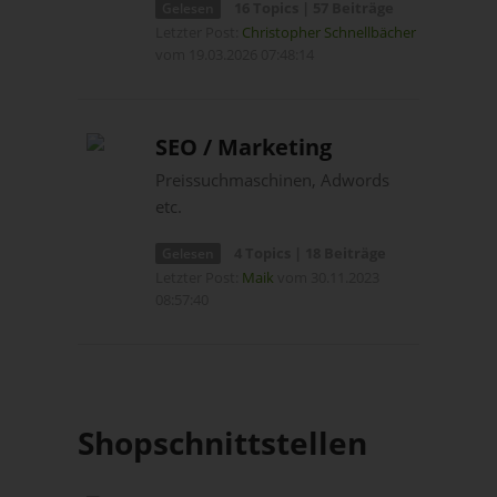
16 Topics | 57 Beiträge
Gelesen
Letzter Post:
Christopher Schnellbächer
vom 19.03.2026 07:48:14
SEO / Marketing
Preissuchmaschinen, Adwords
etc.
4 Topics | 18 Beiträge
Gelesen
Letzter Post:
Maik
vom 30.11.2023
08:57:40
Shopschnittstellen