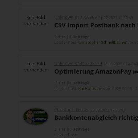
kein Bild
Unknown 813358969
21.07.2023 12:50:49
vorhanden
CSV Import Postbank nach
3 Hits | 1 Beiträge
Letzter Post:
Christopher Schnellbächer
vom 2
kein Bild
Unknown 94445208179
16.06.2023 07:47:4
vorhanden
Optimierung AmazonPay
[#
3 Hits | 1 Beiträge
Letzter Post:
Kai Hofmann
vom 2023-06-19 - 1
Christoph Lesser
23.03.2022 17:26:43
Bankkontenabgleich richt
3 Hits | 0 Beiträge
Letzter Post: