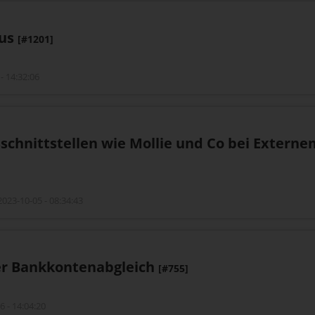
tus
[#1201]
- 14:32:06
sschnittstellen wie Mollie und Co bei Exter
023-10-05 - 08:34:43
ter Bankkontenabgleich
[#755]
 - 14:04:20