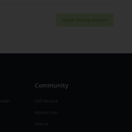
Neuen Beitrag anlegen
n
Community
andel
Self-Service
Masterclass
How to