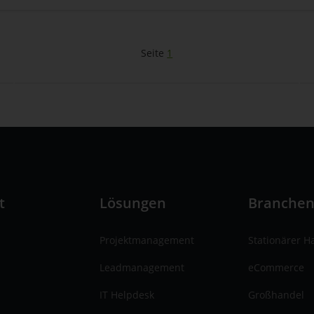
Seite
1
t
Lösungen
Branche
Projektmanagement
Stationärer H
Leadmanagement
eCommerce
IT Helpdesk
Großhandel