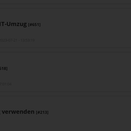
 IT-Umzug
[#651]
023-07-21 - 13:53:19
0
618]
7:01:04
ig verwenden
[#213]