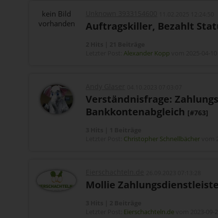
kein Bild
Unknown 3933154600
11.02.2025 12:24:50
vorhanden
Auftragskiller, Bezahlt Sta
2 Hits | 21 Beiträge
Letzter Post:
Alexander Kopp
vom 2025-04-10 
Andy Glaser
04.10.2023 07:03:07
Verständnisfrage: Zahlung
Bankkontenabgleich
[#763]
3 Hits | 1 Beiträge
Letzter Post:
Christopher Schnellbächer
vom 2
Eierschachteln.de
26.09.2023 07:13:28
Mollie Zahlungsdienstleis
3 Hits | 2 Beiträge
Letzter Post:
Eierschachteln.de
vom 2023-09-26