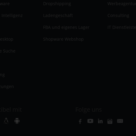
tware
Dropshipping
Werbeagentu
 Intelligenz
Ladengeschäft
Consulting
FBA und eigenes Lager
IT Dienstleist
esktop
Shopware Webshop
te Suche
ung
zungen
ibel mit
Folge uns