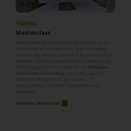
Masterclass
Masterclass
Willkommen bei tricoma! Die Masterclass ist ein
umfangreicher Videokurs mit über 16 Stunden
Material, der dir hilft, tricoma in kürzester Zeit zu
meistern. Perfekt geeignet für dein Team bei der
Einführung von tricoma oder für ein
effektives
Mitarbeiter-Onboarding
. Lerne alles, was du
brauchst, um das Beste aus tricoma
herauszuholen und dein Unternehmen zu
optimieren.
Entdecke: Masterclass