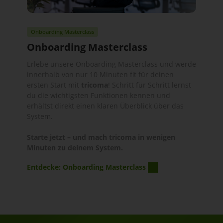
Onboarding Masterclass
Onboarding Masterclass
Erlebe unsere Onboarding Masterclass und werde
innerhalb von nur 10 Minuten fit für deinen
ersten Start mit
tricoma
! Schritt für Schritt lernst
du die wichtigsten Funktionen kennen und
erhältst direkt einen klaren Überblick über das
System.
Starte jetzt – und mach tricoma in wenigen
Minuten zu deinem System.
Entdecke: Onboarding Masterclass