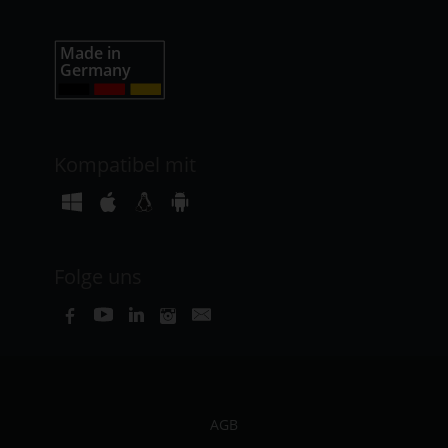
Kompatibel mit
Folge uns
AGB