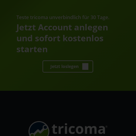
Teste tricoma unverbindlich für 30 Tage.
Jetzt Account anlegen
und sofort kostenlos
starten
Jetzt loslegen