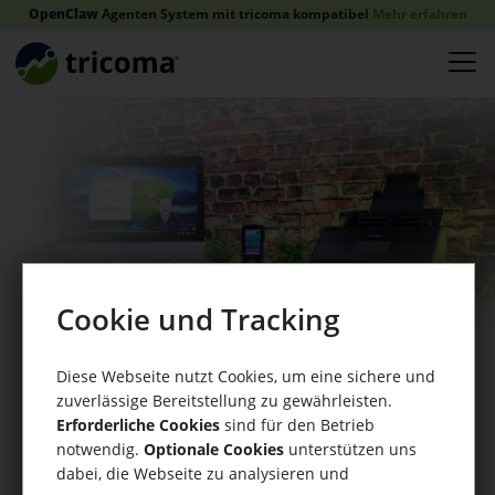
OpenClaw
Agenten System mit tricoma kompatibel
Mehr erfahren
Cookie und Tracking
Diese Webseite nutzt Cookies, um eine sichere und
zuverlässige Bereitstellung zu gewährleisten.
schnelles Mitarbeiteronboarding
Erforderliche Cookies
sind für den Betrieb
Videokurse und
notwendig.
Optionale Cookies
unterstützen uns
dabei, die Webseite zu analysieren und