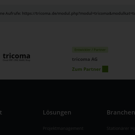
erne Aufrufe: https://tricoma.de/modul.php?modul=tricoma&modulkat=t
Entwickler / Partner
tricoma AG
Zum Partner
t
Lösungen
Branche
Projektmanagement
Stationärer H