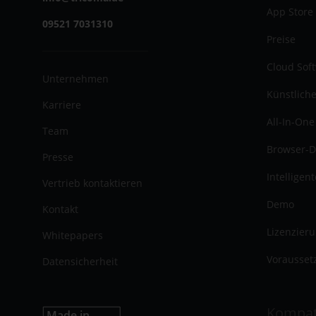
App Store
09521 7031310
Preise
Cloud Sof
Unternehmen
Künstliche
Karriere
All-In-One
Team
Browser-D
Presse
Intelligen
Vertrieb kontaktieren
Demo
Kontakt
Lizenzier
Whitepapers
Vorausset
Datensicherheit
Kompat