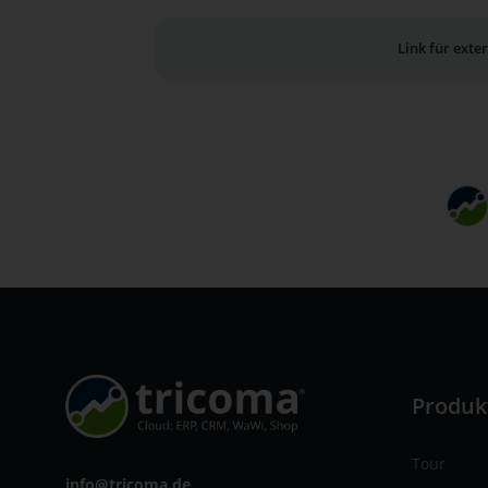
Link für ext
Produk
Tour
info@tricoma.de