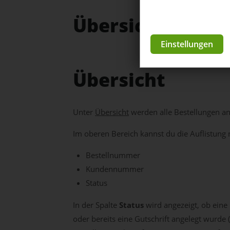
Übersicht / Emp
Einstellungen
Übersicht
Unter
Übersicht
werden alle Bestellungen ang
Im oberen Bereich kannst du die Auflistung n
Bestellnummer
Kundennummer
Status
In der Spalte
Status
wird angezeigt, ob eine 
oder bereits eine Gutschrift angelegt wurde (