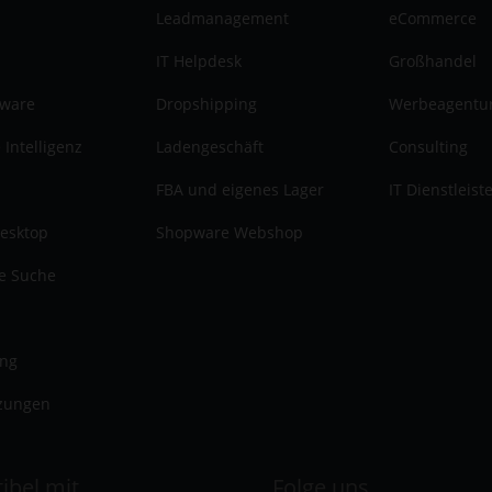
Leadmanagement
eCommerce
IT Helpdesk
Großhandel
tware
Dropshipping
Werbeagentu
 Intelligenz
Ladengeschäft
Consulting
FBA und eigenes Lager
IT Dienstleist
esktop
Shopware Webshop
te Suche
ung
zungen
ibel mit
Folge uns