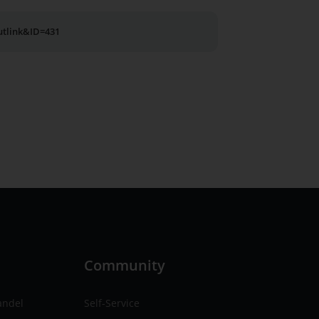
utlink&ID=431
n
Community
andel
Self-Service