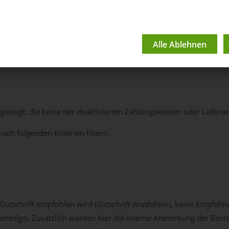
fehlungen
ezeigt, die keine der deaktivierten Zahlungsweisen oder Lieferar
ach folgenden Kriterien filtern:
Gutschrift empfohlen wird (
Gutschrift empfohlen
), keine Empfehlu
erledigt
). Zusätzlich werden hier die interne Anmerkung der Beste