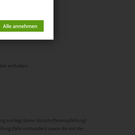
ten enthalten.
ng vorliegt (
keine Gutschriftenempfehlung
)
llung (falls vorhanden) sowie die mit der