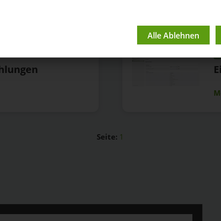
A
ehlungen
E
M
Seite:
1