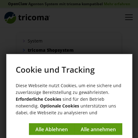
OpenClaw
Agenten System mit tricoma kompatibel
Mehr erfahren
System
tricoma Shopsystem
Onlineshop
Cookie und Tracking
Verkauf
Schnittstellen
Diese Webseite nutzt Cookies, um eine sichere und
Zahlung
zuverlässige Bereitstellung zu gewährleisten.
Versand
Erforderliche Cookies
sind für den Betrieb
WaWi/CRM
notwendig.
Optionale Cookies
unterstützen uns
dabei, die Webseite zu analysieren und
CRM Tools
kontinuierlich zu verbessern.
Impressum
|
Datenschutzerklärung