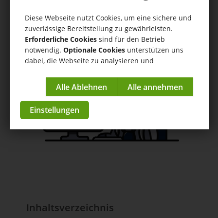
Druckserver
Diese Webseite nutzt Cookies, um eine sichere und
Hilfe
/
Druckserver
/ Mehrere Druckserver auf einem PC
zuverlässige Bereitstellung zu gewährleisten.
Erforderliche Cookies
sind für den Betrieb
Anleitungen & Tutorials
notwendig.
Optionale Cookies
unterstützen uns
dabei, die Webseite zu analysieren und
zur App im Store
kontinuierlich zu verbessern.
Impressum
|
Datenschutzerklärung
Einstellungen
Inhaltsverzeichnis