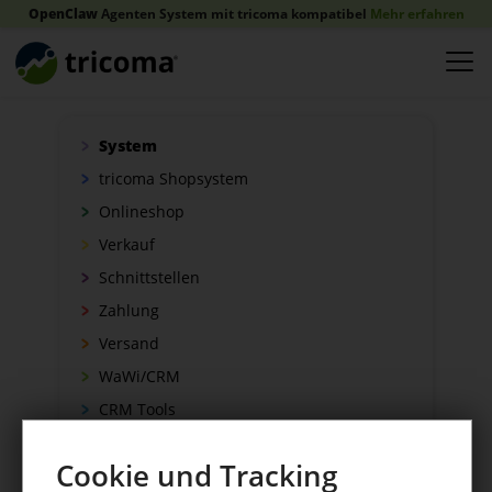
OpenClaw
Agenten System mit tricoma kompatibel
Mehr erfahren
System
tricoma Shopsystem
Onlineshop
Verkauf
Schnittstellen
Zahlung
Versand
WaWi/CRM
CRM Tools
Cookie und Tracking