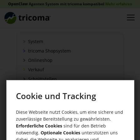
OpenClaw
Agenten System mit tricoma kompatibel
Mehr erfahren
System
tricoma Shopsystem
Onlineshop
Verkauf
Schnittstellen
Zahlung
Cookie und Tracking
Versand
WaWi/CRM
Diese Webseite nutzt Cookies, um eine sichere und
CRM Tools
zuverlässige Bereitstellung zu gewährleisten.
Erforderliche Cookies
sind für den Betrieb
notwendig.
Optionale Cookies
unterstützen uns
dabei, die Webseite zu analysieren und