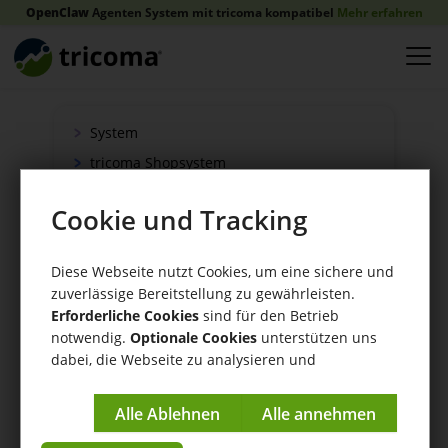
OpenClaw
Agenten System mit tricoma kompatibel
Mehr erfahren
System
tricoma Shopsystem
Onlineshop
Cookie und Tracking
Verkauf
Schnittstellen
Diese Webseite nutzt Cookies, um eine sichere und
Zahlung
zuverlässige Bereitstellung zu gewährleisten.
Versand
Erforderliche Cookies
sind für den Betrieb
notwendig.
Optionale Cookies
unterstützen uns
WaWi/CRM
dabei, die Webseite zu analysieren und
CRM Tools
kontinuierlich zu verbessern.
Impressum
|
Datenschutzerklärung