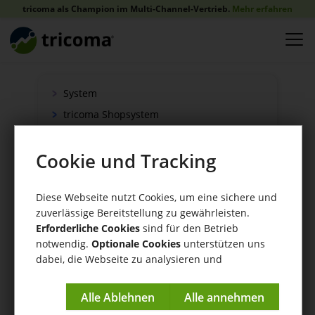
tricoma als Champion im Multi-Channel-Vertrieb.
Mehr erfahren
System
tricoma Shopsystem
Onlineshop
Cookie und Tracking
Verkauf
Schnittstellen
Diese Webseite nutzt Cookies, um eine sichere und
Zahlung
zuverlässige Bereitstellung zu gewährleisten.
Versand
Erforderliche Cookies
sind für den Betrieb
WaWi/CRM
notwendig.
Optionale Cookies
unterstützen uns
dabei, die Webseite zu analysieren und
CRM Tools
kontinuierlich zu verbessern.
Impressum
|
Datenschutzerklärung