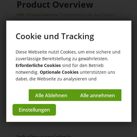
Product Overview
Hilfe
/
Product Overview
/ Funktionsweise der App Product
Overview
Cookie und Tracking
Anleitungen & Tutorials
zur App im Store
Diese Webseite nutzt Cookies, um eine sichere und
zuverlässige Bereitstellung zu gewährleisten.
Erforderliche Cookies
sind für den Betrieb
notwendig.
Optionale Cookies
unterstützen uns
dabei, die Webseite zu analysieren und
kontinuierlich zu verbessern.
Impressum
|
Datenschutzerklärung
Einstellungen