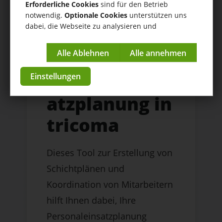
Erforderliche Cookies
sind für den Betrieb
notwendig.
Optionale Cookies
unterstützen uns
dabei, die Webseite zu analysieren und
kontinuierlich zu verbessern.
Effiziente und individuelle
Impressum
|
Datenschutzerklärung
Mitarbeiterkoordination
Personaleins
Einstellungen
atzplanung in
tricoma
Dieses Tool zur Erstellung von
Schichtplänen und
Koordination von Mitarbeitern
hilft Ihnen dabei, Ihre
Personaleinsatzplanung