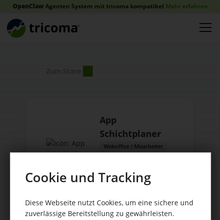
OpenClaw
Agenten System mit tricoma kompatibel
Mehr erfahren
Zum Store
App
Schichtplaner
Weboffice / Mitarbeiter
Anbieter:
Cookie und Tracking
tricoma AG
Diese Webseite nutzt Cookies, um eine sichere und
zuverlässige Bereitstellung zu gewährleisten.