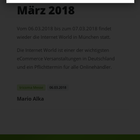
März 2018
Vom 06.03.2018 bis zum 07.03.2018 findet
wieder die Internet World in München statt.
Die Internet World ist einer der wichtigsten
eCommerce Versanstaltungen in Deutschland
und ein Pflichttermin für alle Onlinehändler.
tricoma Messe
06.03.2018
Mario Alka