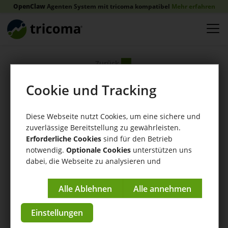
OpenClaw
Agenten System mit tricoma kompatibel
Mehr erfahren
Zurück
Cookie und Tracking
Diese Webseite nutzt Cookies, um eine sichere und
zuverlässige Bereitstellung zu gewährleisten.
Erforderliche Cookies
sind für den Betrieb
notwendig.
Optionale Cookies
unterstützen uns
dabei, die Webseite zu analysieren und
kontinuierlich zu verbessern.
Internet World
Impressum
|
Datenschutzerklärung
Messe 06. und 07.
Einstellungen