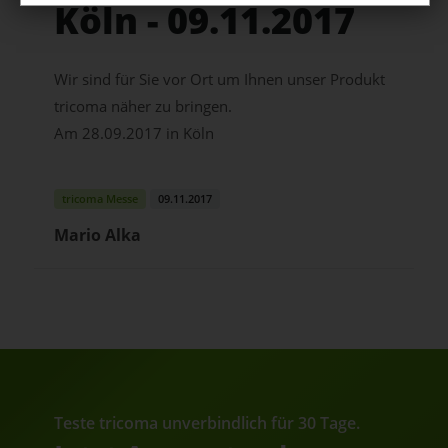
Köln - 09.11.2017
Wir sind für Sie vor Ort um Ihnen unser Produkt
tricoma näher zu bringen.
Am 28.09.2017 in Köln
tricoma Messe
09.11.2017
Mario Alka
Teste tricoma unverbindlich für 30 Tage.