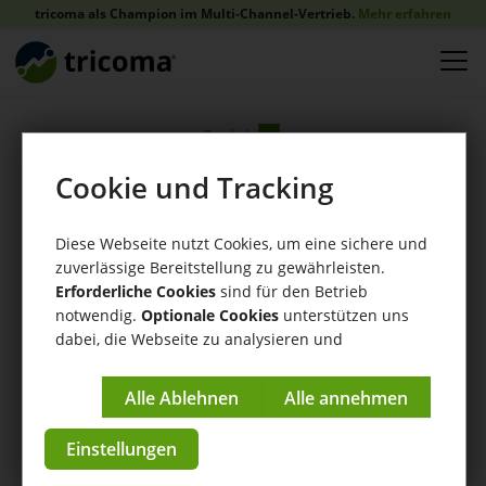
tricoma als Champion im Multi-Channel-Vertrieb.
Mehr erfahren
Zurück
Cookie und Tracking
Diese Webseite nutzt Cookies, um eine sichere und
zuverlässige Bereitstellung zu gewährleisten.
Erforderliche Cookies
sind für den Betrieb
notwendig.
Optionale Cookies
unterstützen uns
Training Day und
dabei, die Webseite zu analysieren und
kontinuierlich zu verbessern.
Treffpunkt
Impressum
|
Datenschutzerklärung
Ecommerce in
Einstellungen