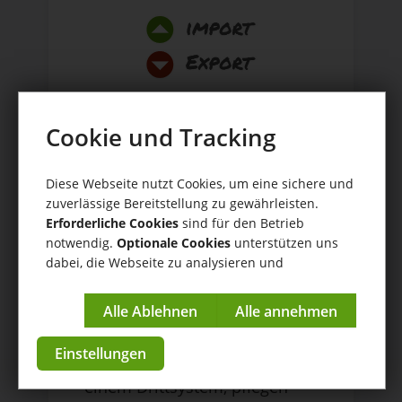
Kunden, Produkte, Lieferantenpreislisten etc.
Cookie und Tracking
einfach verarbeiten
Einfaches
Diese Webseite nutzt Cookies, um eine sichere und
Datenmanage
zuverlässige Bereitstellung zu gewährleisten.
Erforderliche Cookies
sind für den Betrieb
ment
notwendig.
Optionale Cookies
unterstützen uns
dabei, die Webseite zu analysieren und
kontinuierlich zu verbessern.
Über die App Import/Export
Impressum
|
Datenschutzerklärung
übernehmen Sie einfach und
Einstellungen
effizient Ihre Produktdaten aus
einem Drittsystem, pflegen