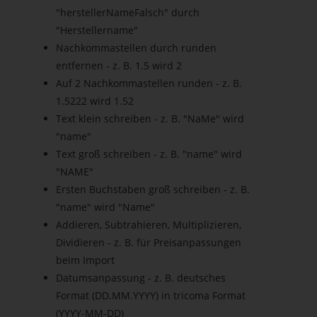
"herstellerNameFalsch" durch
"Herstellername"
Nachkommastellen durch runden
entfernen - z. B. 1.5 wird 2
Auf 2 Nachkommastellen runden - z. B.
1.5222 wird 1.52
Text klein schreiben - z. B. "NaMe" wird
"name"
Text groß schreiben - z. B. "name" wird
"NAME"
Ersten Buchstaben groß schreiben - z. B.
"name" wird "Name"
Addieren, Subtrahieren, Multiplizieren,
Dividieren - z. B. für Preisanpassungen
beim Import
Datumsanpassung - z. B. deutsches
Format (DD.MM.YYYY) in tricoma Format
(YYYY-MM-DD)