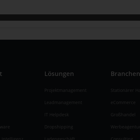
t
Lösungen
Branche
Projektmanagement
Stationärer H
Leadmanagement
eCommerce
IT Helpdesk
Großhandel
tware
Dropshipping
Werbeagentu
 Intelligenz
Ladengeschäft
Consulting