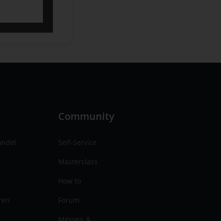
n
Community
andel
Self-Service
Masterclass
How to
ren
Forum
Messen &