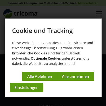
tricoma als Champion im Multi-Channel-Vertrieb.
Mehr erfahren
Cookie und Tracking
Diese Funktion ist leider nur für
registrierte Benutzer verfügbar.
Diese Webseite nutzt Cookies, um eine sichere und
zuverlässige Bereitstellung zu gewährleisten.
Erforderliche Cookies
sind für den Betrieb
notwendig.
Optionale Cookies
unterstützen uns
dabei, die Webseite zu analysieren und
kontinuierlich zu verbessern.
Impressum
|
Datenschutzerklärung
Einstellungen