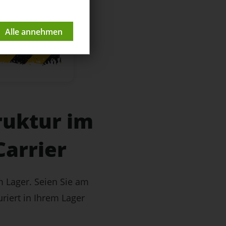
ruktur im
Carrier
m Lager. Seien Sie am
riert in Ihrem Lager