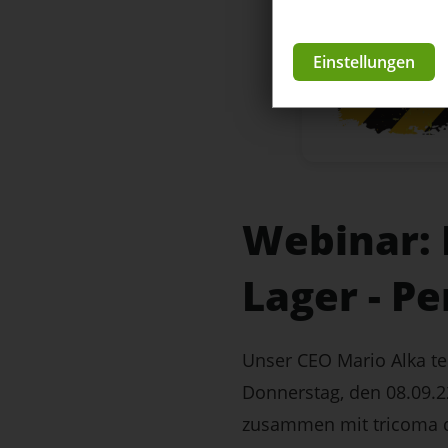
Einstellungen
Webinar: 
Lager - Pe
Unser CEO Mario Alka tei
Donnerstag, den 08.09.22
zusammen mit tricoma 