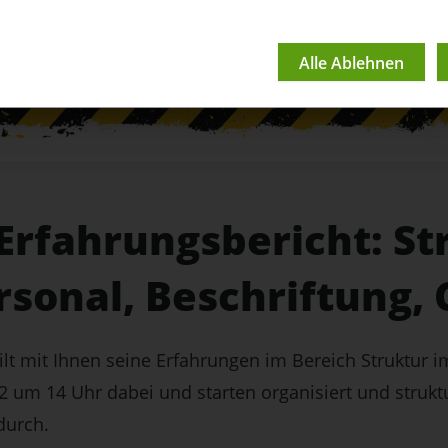
Erfahrungsbericht: St
rsonal, Beschriftung, 
lt mit Ihnen seine Erfahrungen im Bereich Struktur i
 um 14 Uhr dabei und starten organisiert und struktu
durch.