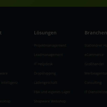
t
Lösungen
Branche
Projektmanagement
Stationärer H
Leadmanagement
eCommerce
IT Helpdesk
Großhandel
tware
Dropshipping
Werbeagentu
 Intelligenz
Ladengeschäft
Consulting
FBA und eigenes Lager
IT Dienstleist
esktop
Shopware Webshop