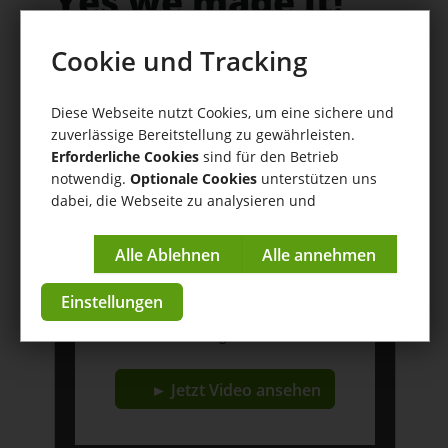
Yes we made it!
tricoma 5.1 ist da!
Cookie und Tracking
🥳🎉
Diese Webseite nutzt Cookies, um eine sichere und
zuverlässige Bereitstellung zu gewährleisten.
Erforderliche Cookies
sind für den Betrieb
Willkommen in der Zukunft von
tricoma 5.1
!
notwendig.
Optionale Cookies
unterstützen uns
dabei, die Webseite zu analysieren und
kontinuierlich zu verbessern.
YouTube Video
Impressum
|
Datenschutzerklärung
Einstellungen
Dieses Video wird von einem fremden
Server geladen.
► Jetzt Video ansehen