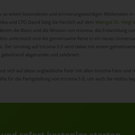
u so einem besonderen und erinnerungswürdigen Meilenstein in 
ka und CTO David Selig Sie herzlich auf dem
Weingut Dr. Heigl
i
erem die Basis und die Mission von tricoma, die Entwicklung von
ktiv unterstützt und die gemeinsame Reise in ein neues Univers
t. Der Umstieg auf tricoma 5.0 wird dabei mit einem gemeinsa
 gebührend abgerundet und zelebriert.
t sich auf diese unglaubliche Feier mit allen tricoma-Fans und mo
fte für die Fertigstellung von tricoma 5.0, um auch Sie restlos b
.
 und sofort kostenlos starten