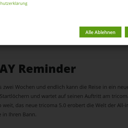
hutzerklärung
DAY Reminder
 zwei Wochen und endlich kann die Reise in ein neu
 Startlöchern und wartet auf seinen Auftritt am trico
so weit, das neue tricoma 5.0 erobert die Welt der All
 in Ihren Bann.