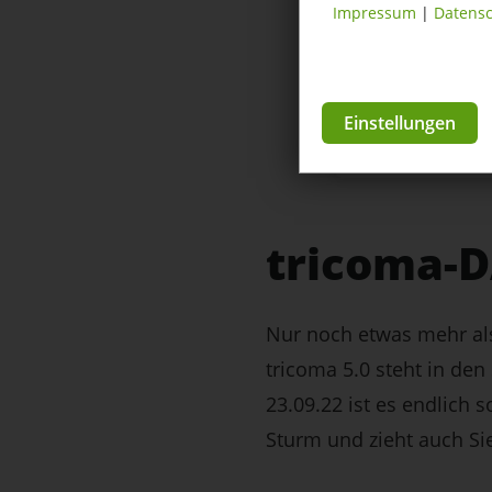
Impressum
|
Datensc
Einstellungen
tricoma-
Nur noch etwas mehr als
tricoma 5.0 steht in den
23.09.22 ist es endlich 
Sturm und zieht auch Sie