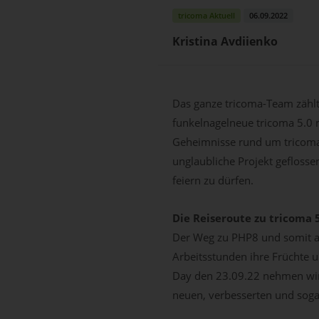
tricoma Aktuell
06.09.2022
Kristina Avdiienko
Das ganze tricoma-Team zähl
funkelnagelneue tricoma 5.0 m
Geheimnisse rund um tricoma 5
unglaubliche Projekt geflosse
feiern zu dürfen.
Die Reiseroute zu tricoma 
Der Weg zu PHP8 und somit au
Arbeitsstunden ihre Früchte 
Day den 23.09.22 nehmen wir 
neuen, verbesserten und sog