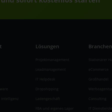
t
Lösungen
Branche
Projektmanagement
Stationärer H
Leadmanagement
eCommerce
IT Helpdesk
Großhandel
tware
Dropshipping
Werbeagentu
 Intelligenz
Ladengeschäft
Consulting
FBA und eigenes Lager
IT Dienstleist