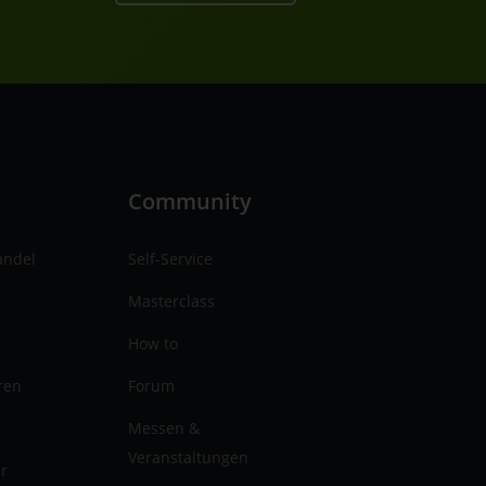
n
Community
andel
Self-Service
Masterclass
How to
ren
Forum
Messen &
Veranstaltungen
er