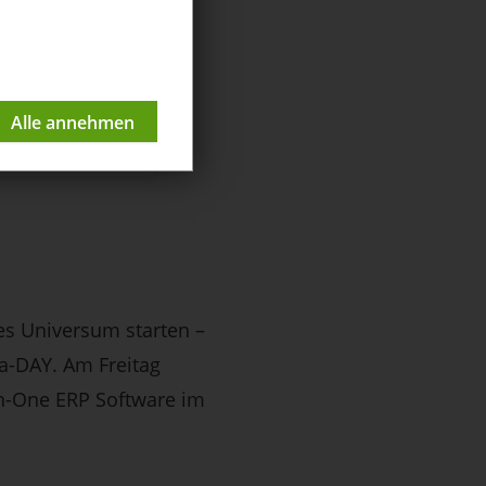
es Universum starten –
ma-DAY. Am Freitag
-in-One ERP Software im