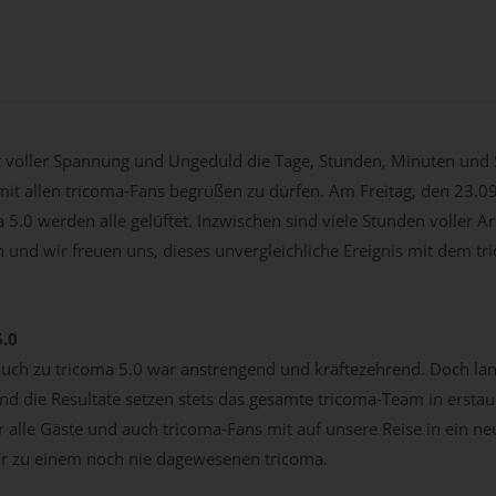
t voller Spannung und Ungeduld die Tage, Stunden, Minuten und
it allen tricoma-Fans begrüßen zu dürfen. Am Freitag, den 23.09.2
.0 werden alle gelüftet. Inzwischen sind viele Stunden voller A
n und wir freuen uns, dieses unvergleichliche Ereignis mit dem 
5.0
ch zu tricoma 5.0 war anstrengend und kräftezehrend. Doch lan
und die Resultate setzen stets das gesamte tricoma-Team in ers
alle Gäste und auch tricoma-Fans mit auf unsere Reise in ein 
ar zu einem noch nie dagewesenen tricoma.