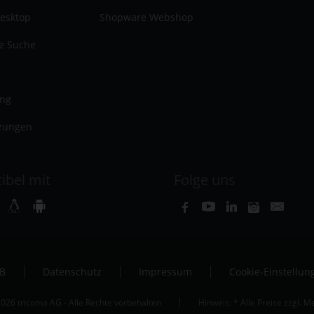
esktop
Shopware Webshop
te Suche
ung
zungen
ibel mit
Folge uns
B
Datenschutz
Impressum
Cookie-Einstellun
026 tricoma AG - Alle Rechte vorbehalten
Hinweis: * Alle Preise zzgl. 