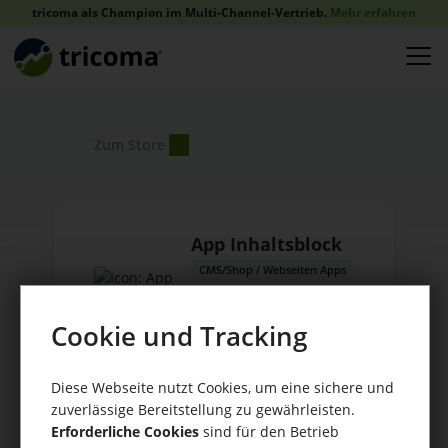
tricoma als Champion im Multi-Channel-Vertrieb.
Mehr erfahren
Zum Store
App Inhaltsblock
CMS/Shop / Webseiten Apps
Anbieter:
Cookie und Tracking
tricoma AG
Diese Webseite nutzt Cookies, um eine sichere und
zuverlässige Bereitstellung zu gewährleisten.
Erforderliche Cookies
sind für den Betrieb