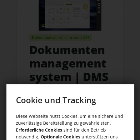
Einfach und schnell im tricoma ERP
Dokumenten
management
system | DMS
Software
Cookie und Tracking
Das
Diese Webseite nutzt Cookies, um eine sichere und
Dokumentenmanagementsystem
zuverlässige Bereitstellung zu gewährleisten.
(DMS) von tricoma unterstützt
Erforderliche Cookies
sind für den Betrieb
notwendig.
Optionale Cookies
unterstützen uns
Sie dabei den Überblick über