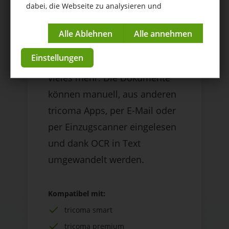
dabei, die Webseite zu analysieren und
Ihre Dokumente zu behalten.
kontinuierlich zu verbessern.
Archivieren Sie einfach und
Impressum
|
Datenschutzerklärung
schnell Ausgangsrechnungen,
Einstellungen
Eingangsrechnungen und
vieles mehr. Die Dokumente
können manuell, aus anderen
tricoma Apps, per E-Mail oder
per Einzugscanner eingelesen
und dank OCR in Text
umgewandelt werden.
Kompatibel mit:
tricoma smart
tricoma premium