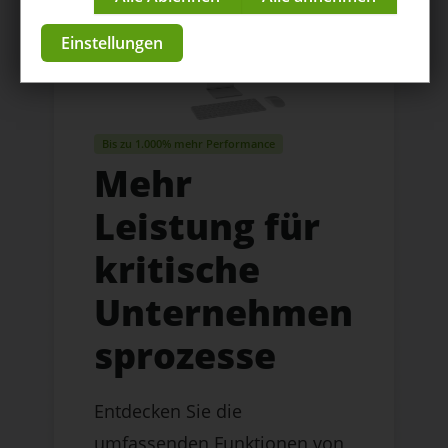
Impressum
|
Datenschutzerklärung
Einstellungen
Bis zu 1.000% mehr Performance
Mehr
Leistung für
kritische
Unternehmen
sprozesse
Entdecken Sie die
umfassenden Funktionen von