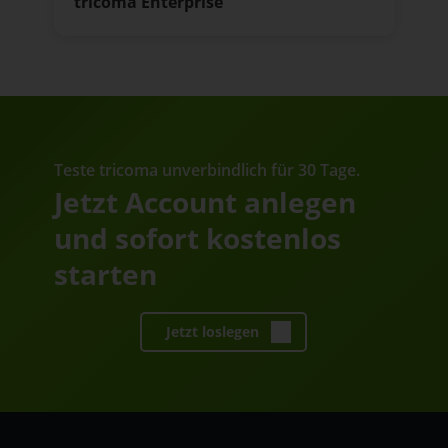
tricoma Enterprise
Teste tricoma unverbindlich für 30 Tage.
Jetzt Account anlegen
und sofort kostenlos
starten
Jetzt loslegen