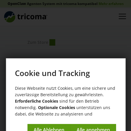
OpenClaw
Agenten System mit tricoma kompatibel
Mehr erfahren
Zum Store
Cookie und Tracking
App tricoma
enterprise
System / Allgemein
Diese Webseite nutzt Cookies, um eine sichere und
zuverlässige Bereitstellung zu gewährleisten.
Anbieter:
Erforderliche Cookies
sind für den Betrieb
tricoma AG
notwendig.
Optionale Cookies
unterstützen uns
dabei, die Webseite zu analysieren und
kontinuierlich zu verbessern.