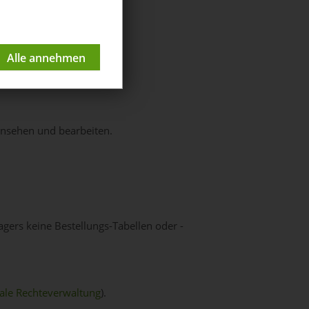
endung,
insehen und bearbeiten.
gers keine Bestellungs-Tabellen oder -
ale Rechteverwaltung
).