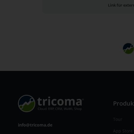
Link für exte
Produk
Tour
info@tricoma.de
App Store