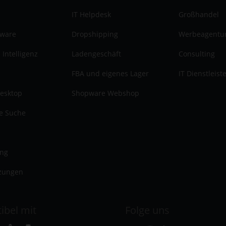
IT Helpdesk
Großhandel
tware
Dropshipping
Werbeagentu
 Intelligenz
Ladengeschäft
Consulting
FBA und eigenes Lager
IT Dienstleist
esktop
Shopware Webshop
te Suche
ung
zungen
ibel mit
Folge uns