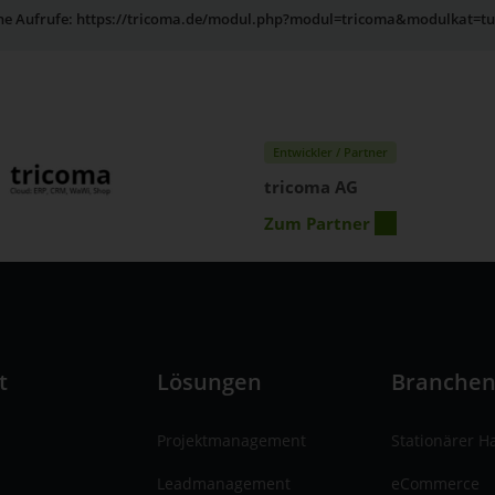
rne Aufrufe: https://tricoma.de/modul.php?modul=tricoma&modulkat=t
Entwickler / Partner
tricoma AG
Zum Partner
t
Lösungen
Branche
Projektmanagement
Stationärer H
Leadmanagement
eCommerce