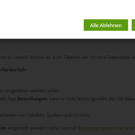
face - Allgemeine Verw
st du sowohl Inhalte als auch Tabellen der tricoma-Datenbank e
rforderlich:
len eingesehen werden sollen
f die App
Bestellungen
, kann er trotz Nutzungsrecht des DB-Mana
rbeiten von Tabellen, Spalten und Inhalten
ion
eingestellt werden (siehe Tutorial
Benutzergruppen und zentr