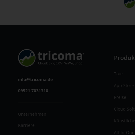
Produk
Tour
info@tricoma.de
App Store
09521 7031310
Preise
Cloud Sof
Unternehmen
Künstliche
Karriere
All-In-One