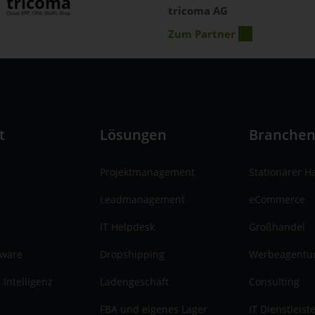
tricoma AG
Zum Partner
t
Lösungen
Branche
Projektmanagement
Stationärer H
Leadmanagement
eCommerce
IT Helpdesk
Großhandel
tware
Dropshipping
Werbeagentu
 Intelligenz
Ladengeschäft
Consulting
FBA und eigenes Lager
IT Dienstleist