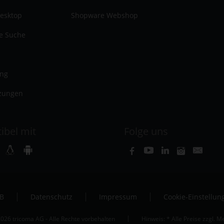
esktop
Shopware Webshop
te Suche
ung
zungen
ibel mit
Folge uns
B
Datenschutz
Impressum
Cookie-Einstellun
026 tricoma AG - Alle Rechte vorbehalten
Hinweis: * Alle Preise zzgl. 