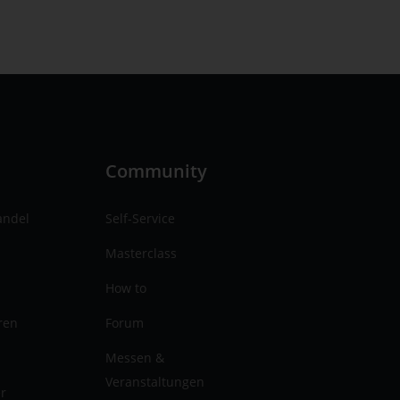
n
Community
andel
Self-Service
Masterclass
How to
ren
Forum
Messen &
Veranstaltungen
er