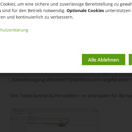
Cookies, um eine sichere und zuverlässige Bereitstellung zu gewäh
Einrichtungstutorial 
s
sind für den Betrieb notwendig.
Optionale Cookies
unterstützen 
ren und kontinuierlich zu verbessern.
Kalender
hutzerklärung
tricoma Kalender mit Google K
Um deinen Kalender aus tricoma mit dem Google Kalender zu
„Kalenderzugang aktivieren“ (Checkbox) und vergebe einen 
Den Token kannst du frei wählen – er wird später für die Sy