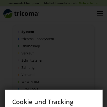
tricoma als Champion im Multi-Channel-Vertrieb.
Mehr erfahren
System
tricoma Shopsystem
Onlineshop
Verkauf
Schnittstellen
Zahlung
Versand
WaWi/CRM
CRM Tools
Cookie und Tracking