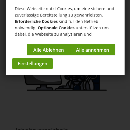
tricoma.AI Connector
Diese Webseite nutzt Cookies, um eine sichere und
Hilfe
/
tricoma.AI Connector
/ Prompting Guide
zuverlässige Bereitstellung zu gewährleisten.
Lieferantenbestellungen
Erforderliche Cookies
sind für den Betrieb
notwendig.
Optionale Cookies
unterstützen uns
Anleitungen & Tutorials
dabei, die Webseite zu analysieren und
kontinuierlich zu verbessern.
zur App im Store
Impressum
|
Datenschutzerklärung
Einstellungen