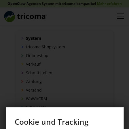
OpenClaw
Agenten System mit tricoma kompatibel
Mehr erfahren
System
tricoma Shopsystem
Onlineshop
Verkauf
Schnittstellen
Zahlung
Versand
WaWi/CRM
CRM Tools
Cookie und Tracking