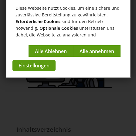
tricoma.AI Connector
Diese Webseite nutzt Cookies, um eine sichere und
zuverlässige Bereitstellung zu gewährleisten.
Hilfe
/
tricoma.AI Connector
/ Prompting Guide Produkte
Erforderliche Cookies
sind für den Betrieb
Anleitungen & Tutorials
notwendig.
Optionale Cookies
unterstützen uns
dabei, die Webseite zu analysieren und
zur App im Store
kontinuierlich zu verbessern.
Impressum
|
Datenschutzerklärung
Einstellungen
Inhaltsverzeichnis