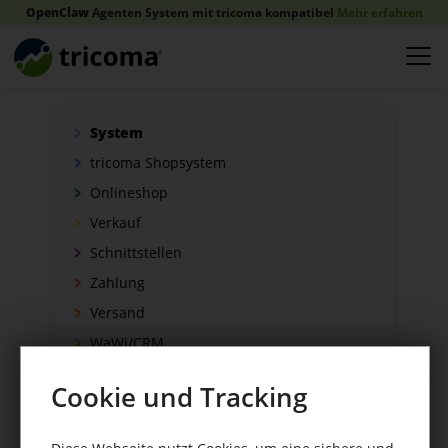
OpenClaw
Agenten System mit tricoma kompatibel
Mehr erfahren
System
tricoma Shopsystem
Onlineshop
Verkauf
Schnittstellen
Zahlung
Versand
WaWi/CRM
CRM Tools
Cookie und Tracking