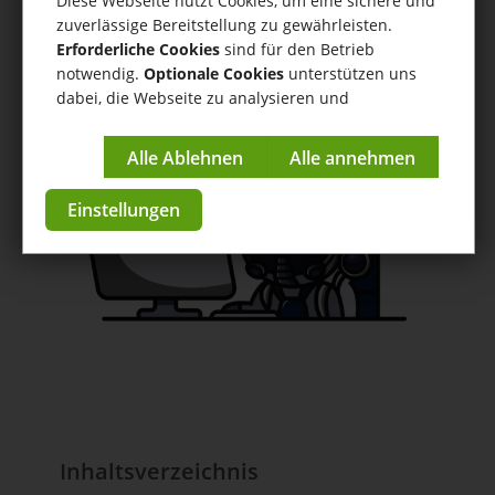
Diese Webseite nutzt Cookies, um eine sichere und
tricoma.AI Connector
zuverlässige Bereitstellung zu gewährleisten.
Erforderliche Cookies
sind für den Betrieb
Hilfe
/
tricoma.AI Connector
/ Prompting Guide Tutorials
notwendig.
Optionale Cookies
unterstützen uns
dabei, die Webseite zu analysieren und
Anleitungen & Tutorials
kontinuierlich zu verbessern.
zur App im Store
Impressum
|
Datenschutzerklärung
Einstellungen
Inhaltsverzeichnis