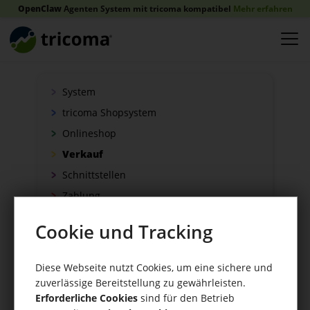
OpenClaw
Agenten System mit tricoma kompatibel
Mehr erfahren
System
tricoma Shopsystem
Onlineshop
Verkauf
Schnittstellen
Zahlung
Versand
Cookie und Tracking
WaWi/CRM
CRM Tools
Diese Webseite nutzt Cookies, um eine sichere und
zuverlässige Bereitstellung zu gewährleisten.
Erforderliche Cookies
sind für den Betrieb