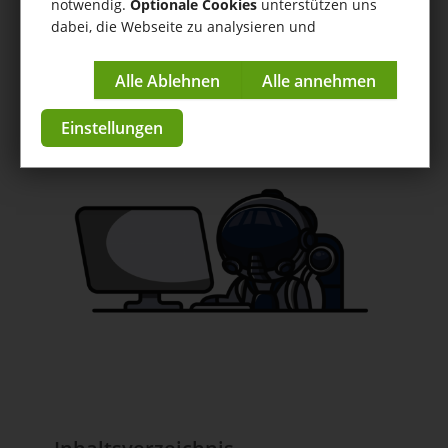
notwendig.
Optionale Cookies
unterstützen uns
Connector für Amazon
dabei, die Webseite zu analysieren und
kontinuierlich zu verbessern.
Hilfe
/
Connector für Amazon
/ Nicht freigegebene
Bestellungen - Bestellpositionen reservieren
Impressum
|
Datenschutzerklärung
Anleitungen & Tutorials
Einstellungen
zur App im Store