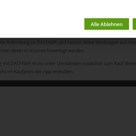
ER Export
ekte Anbindung zu DACHSER und kannst deine Sendungen aus tri
nen direkt in tricoma hinterlegt werden.
g mit DACHSER muss unter Umständen zusätzlich zum Kauf dieser 
cht im Kaufpreis der App enthalten.