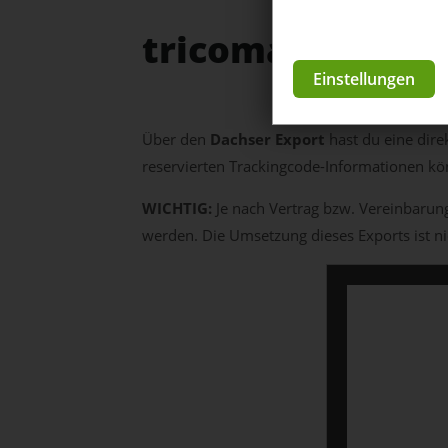
tricoma - DACHS
Einstellungen
Über den
Dachser Export
hast du eine dir
reservierten Trackingcode-Informationen kön
WICHTIG:
Je nach Vertrag bzw. Vereinbarun
werden. Die Umsetzung dieses Exports ist ni