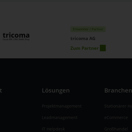
Entwickler / Partner
tricoma AG
Zum Partner
t
Lösungen
Branche
Projektmanagement
Stationärer H
Leadmanagement
eCommerce
IT Helpdesk
Großhandel