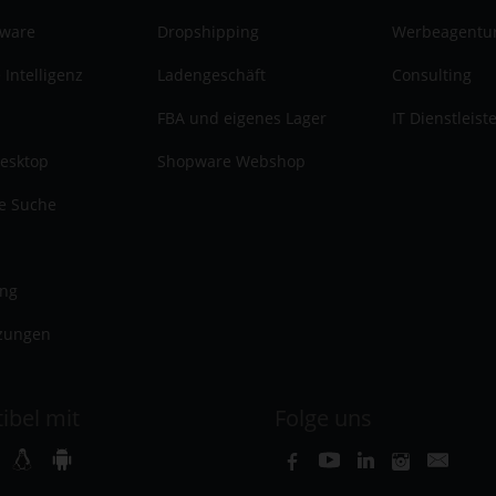
tware
Dropshipping
Werbeagentu
 Intelligenz
Ladengeschäft
Consulting
FBA und eigenes Lager
IT Dienstleist
esktop
Shopware Webshop
te Suche
ung
zungen
ibel mit
Folge uns