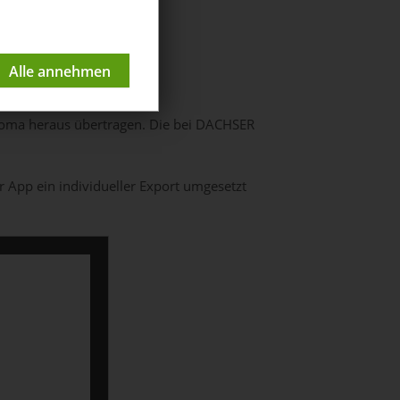
coma heraus übertragen. Die bei DACHSER
App ein individueller Export umgesetzt