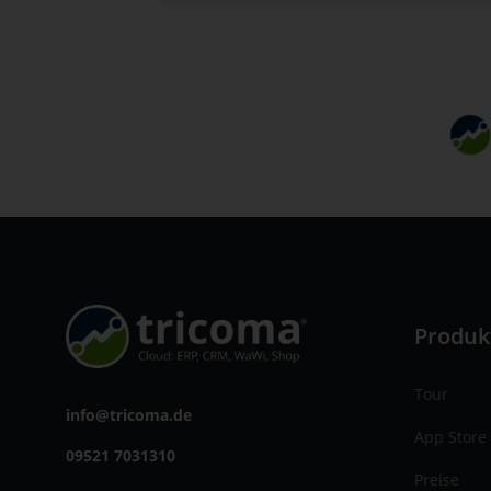
Produk
Tour
info@tricoma.de
App Store
09521 7031310
Preise