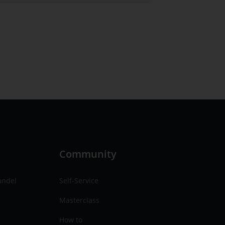
n
Community
andel
Self-Service
Masterclass
How to