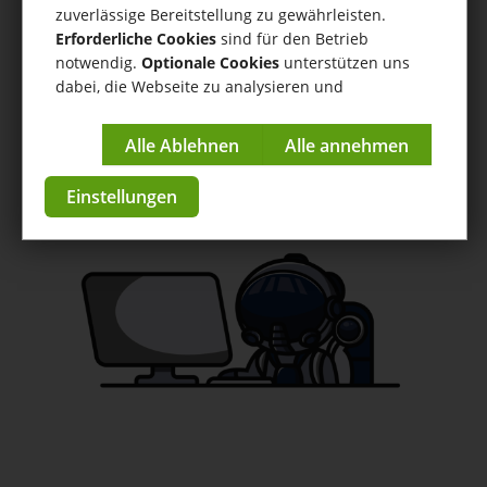
Deutsche Post
zuverlässige Bereitstellung zu gewährleisten.
Erforderliche Cookies
sind für den Betrieb
International
notwendig.
Optionale Cookies
unterstützen uns
dabei, die Webseite zu analysieren und
Hilfe
/
Deutsche Post International
/ Einrichtungstutorial
kontinuierlich zu verbessern.
Deutsche Post International Connector
Impressum
|
Datenschutzerklärung
Anleitungen & Tutorials
Einstellungen
zur App im Store