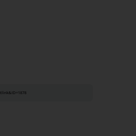
utlink&ID=1878