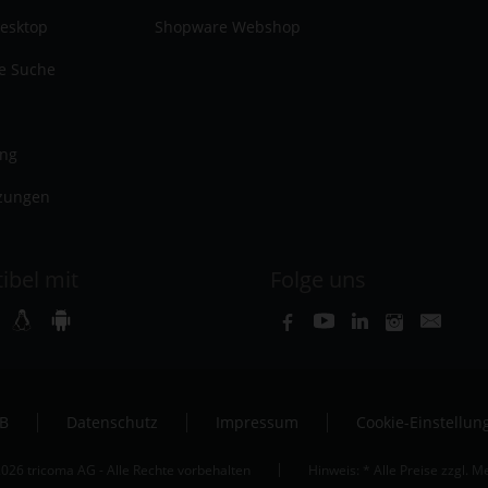
esktop
Shopware Webshop
te Suche
ung
zungen
ibel mit
Folge uns
B
Datenschutz
Impressum
Cookie-Einstellun
026 tricoma AG - Alle Rechte vorbehalten
Hinweis: * Alle Preise zzgl. 