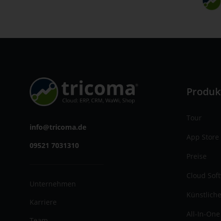
Produk
Tour
info@tricoma.de
App Store
09521 7031310
Preise
Cloud Sof
Unternehmen
Künstliche
Karriere
All-In-One
Team