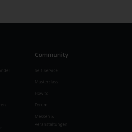
n
Community
andel
Self-Service
Masterclass
How to
ren
Forum
Messen &
Veranstaltungen
er