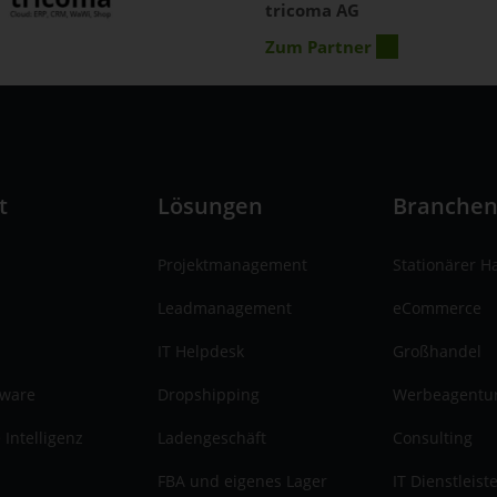
tricoma AG
Zum Partner
t
Lösungen
Branche
Projektmanagement
Stationärer H
Leadmanagement
eCommerce
IT Helpdesk
Großhandel
tware
Dropshipping
Werbeagentu
 Intelligenz
Ladengeschäft
Consulting
FBA und eigenes Lager
IT Dienstleist