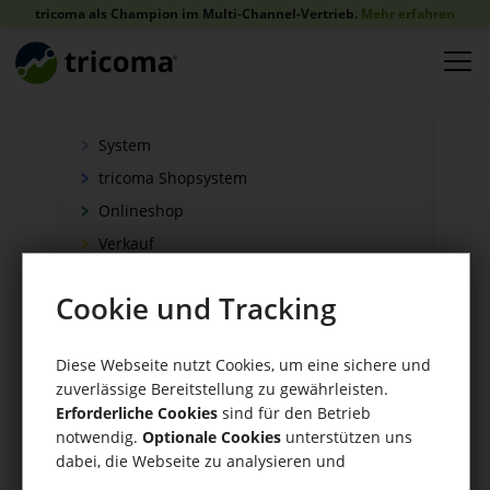
tricoma als Champion im Multi-Channel-Vertrieb.
Mehr erfahren
System
tricoma Shopsystem
Onlineshop
Verkauf
Schnittstellen
Cookie und Tracking
Zahlung
Versand
Diese Webseite nutzt Cookies, um eine sichere und
WaWi/CRM
zuverlässige Bereitstellung zu gewährleisten.
CRM Tools
Erforderliche Cookies
sind für den Betrieb
notwendig.
Optionale Cookies
unterstützen uns
dabei, die Webseite zu analysieren und
kontinuierlich zu verbessern.