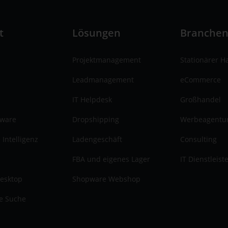
t
Lösungen
Branche
Projektmanagement
Stationärer H
Leadmanagement
eCommerce
IT Helpdesk
Großhandel
tware
Dropshipping
Werbeagentu
 Intelligenz
Ladengeschäft
Consulting
FBA und eigenes Lager
IT Dienstleist
esktop
Shopware Webshop
te Suche