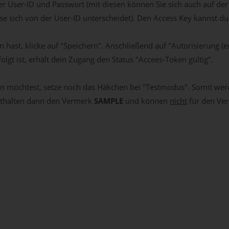
r User-ID und Passwort (mit diesen können Sie sich auch auf de
e sich von der User-ID unterscheidet). Den Access Key kannst du
ast, klicke auf "Speichern". Anschließend auf "Autorisierung (e
folgt ist, erhält dein Zugang den Status "Accees-Token gültig".
ten möchtest, setze noch das Häkchen bei "Testmodus". Somit werd
enthalten dann den Vermerk
SAMPLE
und können
nicht
für den Ve