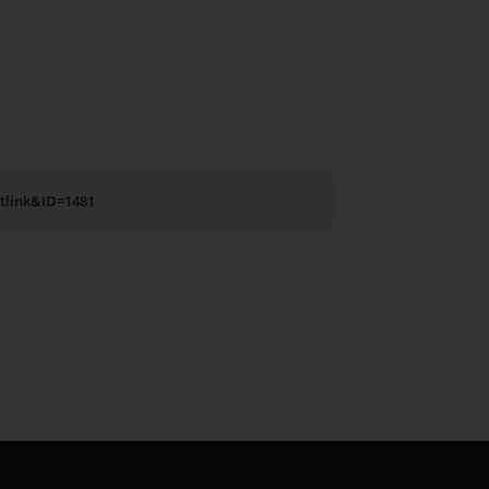
utlink&ID=1481