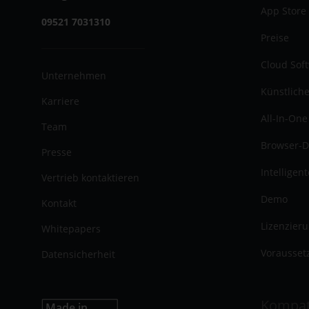
App Store
09521 7031310
Preise
Cloud Sof
Unternehmen
Künstliche
Karriere
All-In-One
Team
Browser-D
Presse
Intelligen
Vertrieb kontaktieren
Demo
Kontakt
Lizenzier
Whitepapers
Vorausset
Datensicherheit
Kompat