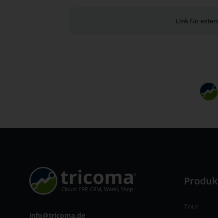
Link für exte
Produk
Tour
info@tricoma.de