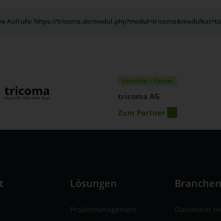
rne Aufrufe: https://tricoma.de/modul.php?modul=tricoma&modulkat=t
Entwickler / Partner
tricoma AG
Zum Partner
t
Lösungen
Branche
Projektmanagement
Stationärer H