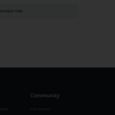
utlink&ID=1500
n
Community
andel
Self-Service