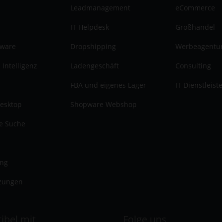
Leadmanagement
eCommerce
IT Helpdesk
Großhandel
tware
Dropshipping
Werbeagentu
 Intelligenz
Ladengeschäft
Consulting
FBA und eigenes Lager
IT Dienstleist
esktop
Shopware Webshop
te Suche
ung
zungen
ibel mit
Folge uns