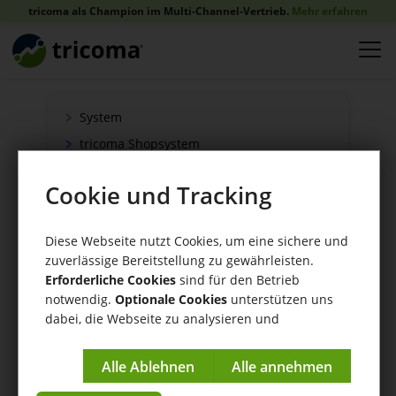
tricoma als Champion im Multi-Channel-Vertrieb.
Mehr erfahren
System
tricoma Shopsystem
Onlineshop
Cookie und Tracking
Verkauf
Schnittstellen
Diese Webseite nutzt Cookies, um eine sichere und
Zahlung
zuverlässige Bereitstellung zu gewährleisten.
Versand
Erforderliche Cookies
sind für den Betrieb
notwendig.
Optionale Cookies
unterstützen uns
WaWi/CRM
dabei, die Webseite zu analysieren und
CRM Tools
kontinuierlich zu verbessern.
Impressum
|
Datenschutzerklärung