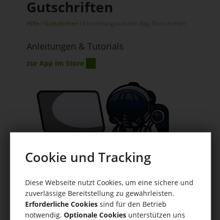
Gutschriften
Hilfe
/
Gutschriften
/ Einrichtungstutorial: App Gutschriften
Anleitungen & Tutorials
zur App im Store
Cookie und Tracking
Diese Webseite nutzt Cookies, um eine sichere und
zuverlässige Bereitstellung zu gewährleisten.
Erforderliche Cookies
sind für den Betrieb
Inhaltsverzeichnis
notwendig.
Optionale Cookies
unterstützen uns