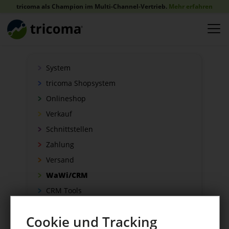
tricoma als Champion im Multi-Channel-Vertrieb.
Mehr erfahren
System
tricoma Shopsystem
Onlineshop
Verkauf
Schnittstellen
Zahlung
Versand
WaWi/CRM
CRM Tools
Cookie und Tracking