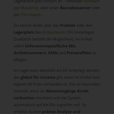
Lagerplätze ganz einfach an – entweder
händisch
per Mausklick
, über einen
Barcodescanner
oder
per
CSV-Import
.
Du kannst direkt über das
Produkt
oder den
Lagerplatz
den
Einkaufspreis (EK)
hinterlegen.
Zusätzlich besteht die Möglichkeit, im Artikel
selbst
lieferantenspezifische EKs
,
Artikelnummern
,
EANs
und
Preisstaffeln
zu
pflegen.
Im Lager kann ebenfalls ein EK hinterlegt werden,
der
global für tricoma
gilt, wenn im Artikel kein
eigener EK-Preis vorhanden ist. Das ist besonders
sinnvoll, wenn du
Wareneingänge direkt
verbuchen
möchtest und das System
automatisch auf die EKs zugreifen soll. So
erhältst du eine
präzise Analyse und