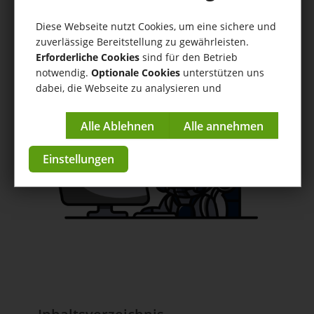
Lager
Diese Webseite nutzt Cookies, um eine sichere und
Hilfe
/
Lager
/ Lagerverwaltung mit einer Warenwirtschaft
zuverlässige Bereitstellung zu gewährleisten.
(tricoma)
Erforderliche Cookies
sind für den Betrieb
notwendig.
Optionale Cookies
unterstützen uns
Anleitungen & Tutorials
dabei, die Webseite zu analysieren und
kontinuierlich zu verbessern.
zur App im Store
Impressum
|
Datenschutzerklärung
Einstellungen