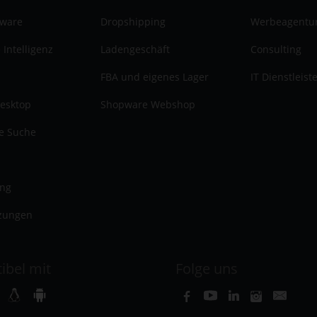
tware
Dropshipping
Werbeagentu
 Intelligenz
Ladengeschäft
Consulting
FBA und eigenes Lager
IT Dienstleist
esktop
Shopware Webshop
te Suche
ung
zungen
ibel mit
Folge uns