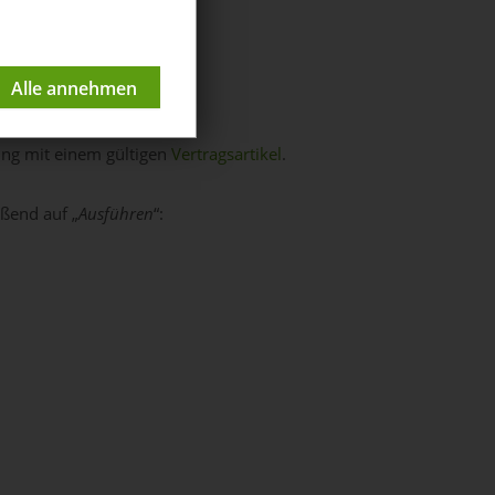
ung mit einem gültigen
Vertragsartikel
.
eßend auf „
Ausführen
“: