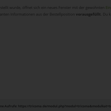
rstellt wurde, öffnet sich ein neues Fenster mit der gewohnten
Ein
evanten Informationen aus der Bestellposition
vorausgefüllt
. Du 
erne Aufrufe: https://tricoma.de/modul.php?modul=tricoma&modulkat=t