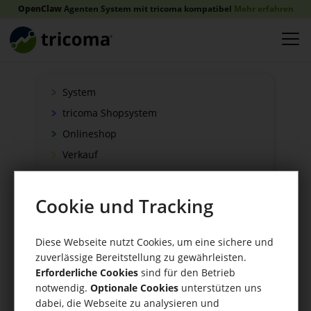
OpenClaw
Agenten System mit tricoma kompatibel
Mehr erfahren
System
tricoma Shopsystem
Onlineshop
Verkauf
Schnittstellen
Zahlung
Cookie und Tracking
Versand
WaWi/CRM
Diese Webseite nutzt Cookies, um eine sichere und
zuverlässige Bereitstellung zu gewährleisten.
CRM Tools
Erforderliche Cookies
sind für den Betrieb
notwendig.
Optionale Cookies
unterstützen uns
dabei, die Webseite zu analysieren und