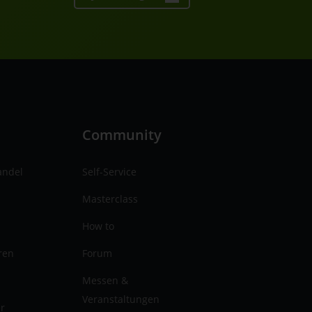
n
Community
andel
Self-Service
Masterclass
How to
ren
Forum
Messen &
Veranstaltungen
er