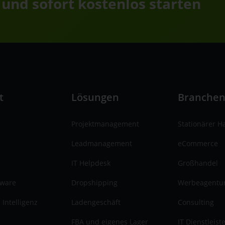
 und sofort kostenlos starten
t
Lösungen
Branche
Projektmanagement
Stationärer H
Leadmanagement
eCommerce
IT Helpdesk
Großhandel
tware
Dropshipping
Werbeagentu
 Intelligenz
Ladengeschäft
Consulting
FBA und eigenes Lager
IT Dienstleist