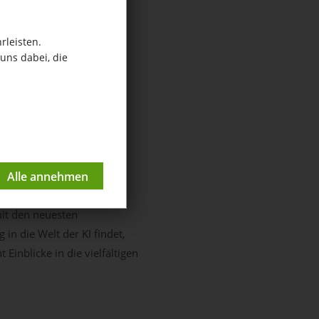
rleisten.
uns dabei, die
mit den neuesten
in die Welt der KI findet,
Einblicke in die vielfältigen