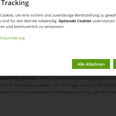
 Tracking
Cookies, um eine sichere und zuverlässige Bereitstellung zu gewäh
s
sind für den Betrieb notwendig.
Optionale Cookies
unterstützen 
ren und kontinuierlich zu verbessern.
hutzerklärung
Day 2024
owered by tricoma
, bietet Unternehmen die Möglichkeit, sich 
der KI auseinanderzusetzen. Von der Frage, wie man den Einstieg 
ases bis hin zur praktischen Anwendung von Tools, gibt der Event 