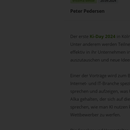
tricoma Messe
20.09.2024
Peter Pedersen
Der erste
Ki-Day 2024
in Köl
Unter anderem werden Teilneh
effektiv in ihr Unternehmen i
auszutauschen und neue Ideen 
Einer der Vorträge wird zum B
Internet- und IT-Branche spezi
sprechen und aufzeigen, was 
Alka gehalten, der sich auf di
sprechen, wie man KI nutzen k
Wettbewerber zu werfen.