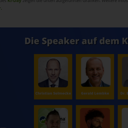
 des
KI-Day
zeigen die unten aufgeführten Grafiken. Weitere Infos
.