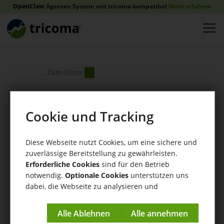
OpenClaw
Agenten System mit tricoma kompatibel
Mehr erfahren
Zum Store
Cookie und Tracking
App Beny
Repricing
Diese Webseite nutzt Cookies, um eine sichere und
Schnittstellen / Weitere
zuverlässige Bereitstellung zu gewährleisten.
Anbieter:
Erforderliche Cookies
sind für den Betrieb
notwendig.
Optionale Cookies
unterstützen uns
tricoma AG
dabei, die Webseite zu analysieren und
kontinuierlich zu verbessern.
Impressum
|
Datenschutzerklärung