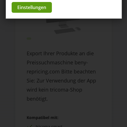
Einstellungen
Export Ihrer Produkte an die
Preissuchmaschine beny-
repricing.com Bitte beachten
Sie: Zur Verwendung der App
wird kein tricoma-Shop
benötigt.
Kompatibel mit:
tricoma smart