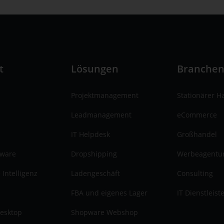
t
Lösungen
Branche
Projektmanagement
Stationärer H
Leadmanagement
eCommerce
IT Helpdesk
Großhandel
tware
Dropshipping
Werbeagentu
 Intelligenz
Ladengeschäft
Consulting
FBA und eigenes Lager
IT Dienstleist
esktop
Shopware Webshop