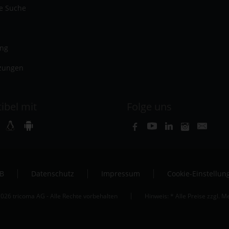
te Suche
ung
zungen
ibel mit
Folge uns
B
Datenschutz
Impressum
Cookie-Einstellun
026 tricoma AG - Alle Rechte vorbehalten
Hinweis: * Alle Preise zzgl. 