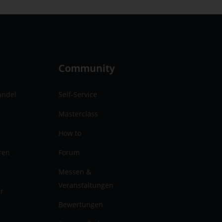
n
Community
andel
Self-Service
Masterclass
How to
ren
Forum
Messen &
Veranstaltungen
er
Bewertungen