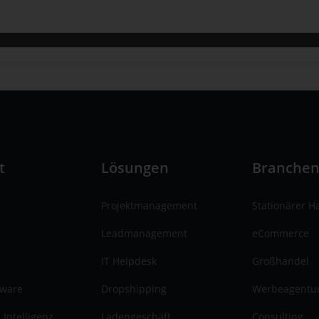
t
Lösungen
Branche
Projektmanagement
Stationärer H
Leadmanagement
eCommerce
IT Helpdesk
Großhandel
tware
Dropshipping
Werbeagentu
 Intelligenz
Ladengeschäft
Consulting