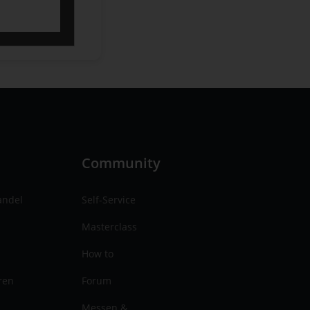
n
Community
andel
Self-Service
Masterclass
How to
ren
Forum
Messen &