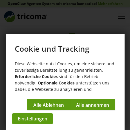
OpenClaw
Agenten System mit tricoma kompatibel
Mehr erfahren
Zurück
Cookie und Tracking
tricoma Vlog #16:
Diese Webseite nutzt Cookies, um eine sichere und
zuverlässige Bereitstellung zu gewährleisten.
Kategoriesync -
Erforderliche Cookies
sind für den Betrieb
notwendig.
Optionale Cookies
unterstützen uns
dabei, die Webseite zu analysieren und
Gleicher
kontinuierlich zu verbessern.
Kategoriebaum in
Impressum
|
Datenschutzerklärung
Einstellungen
beiden Shops