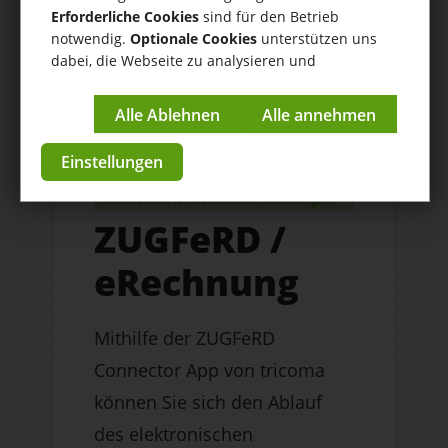
Erforderliche Cookies
sind für den Betrieb
notwendig.
Optionale Cookies
unterstützen uns
dabei, die Webseite zu analysieren und
kontinuierlich zu verbessern.
Impressum
|
Datenschutzerklärung
Einstellungen
Nutzen Sie das brachenübergreifende
Datenformat für elektronische Rechnungen
ZUGFeRD /
eRechnung
Mithilfe der ZUGFeRD
Connector App von tricoma
können Sie sich den Ablauf
des elektronischen