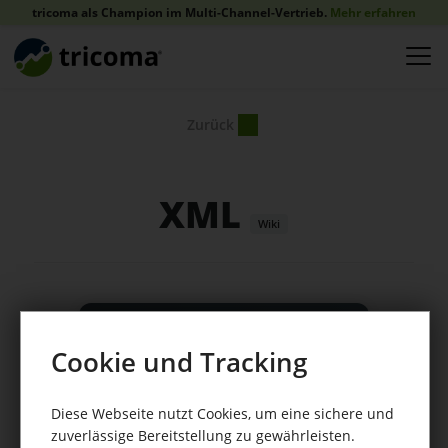
tricoma als Champion im Multi-Channel-Vertrieb.
Mehr erfahren
Zurück
XML
Wiki
Revolutioniere
Cookie und Tracking
dein
Unternehmen
Diese Webseite nutzt Cookies, um eine sichere und
Beginne noch heute und
zuverlässige Bereitstellung zu gewährleisten.